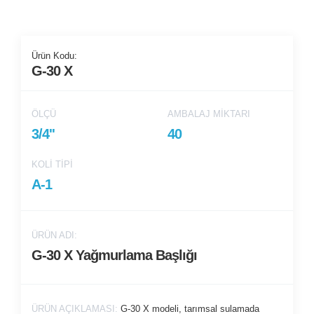
Ürün Kodu:
G-30 X
ÖLÇÜ
AMBALAJ MIKTARI
3/4''
40
KOLI TIPI
A-1
ÜRÜN ADI:
G-30 X Yağmurlama Başlığı
ÜRÜN AÇIKLAMASI:
G-30 X modeli, tarımsal sulamada