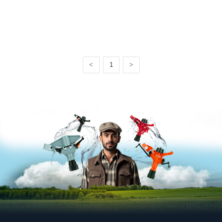
<
1
>