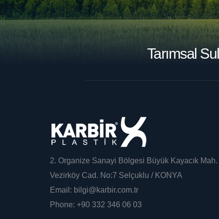
Tarımsal Su
2. Organize Sanayi Bölgesi Büyük Kayacık Mah.
Vezirköy Cad. No:7 Selçuklu / KONYA
Email:
bilgi@karbir.com.tr
Phone:
+90 332 346 06 03