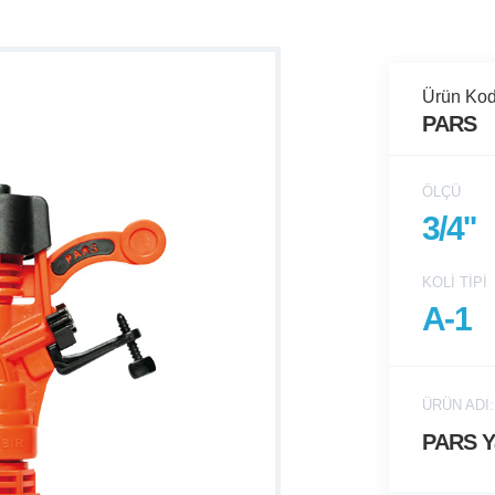
Ürün Kod
PARS
ÖLÇÜ
3/4''
KOLI TIPI
A-1
ÜRÜN ADI:
PARS Y