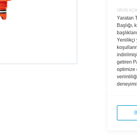
ÜRÜN AÇI
Yaratan 
Başlığı,
başlıklar
Yenilikçi
koşullar
indirilmiş
getiren P
optimize 
verimliliğ
deneyimi
B