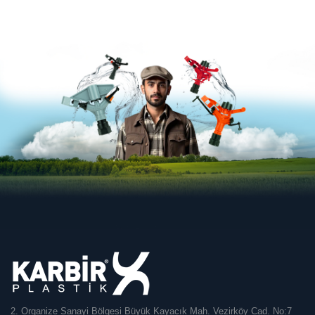
2. Organize Sanayi Bölgesi Büyük Kayacık Mah. Vezirköy Cad. No:7